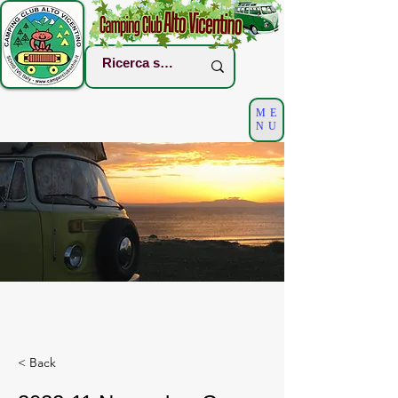
ME
NU
< Back