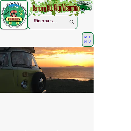
ME
NU