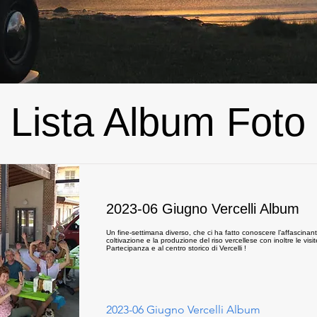
Lista Album Foto
2023-06 Giugno Vercelli Album
Un fine-settimana diverso, che ci ha fatto conoscere l’affascina
coltivazione e la produzione del riso vercellese con inoltre le vis
Partecipanza e al centro storico di Vercelli !
2023-06 Giugno Vercelli Album