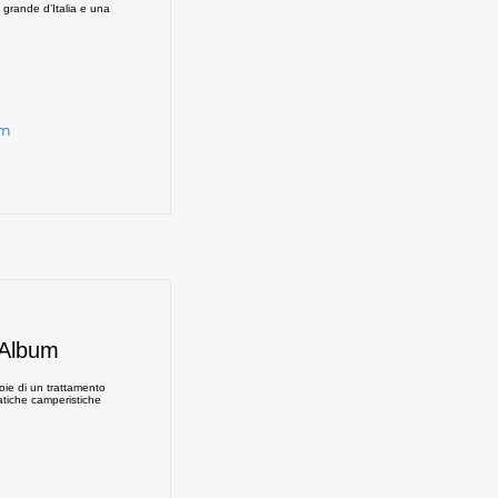
 grande d’Italia e una
um
 Album
ioie di un trattamento
fatiche camperistiche