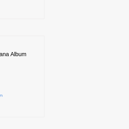
iana Album
um