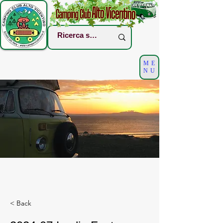
ME
NU
< Back