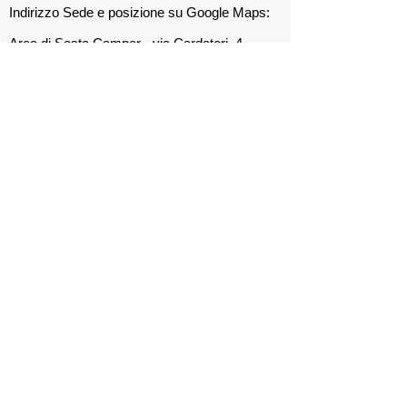
Indirizzo Sede e posizione su Google Maps:
Area di Sosta Camper - via Cardatori, 4 -
36015 SCHIO Vi Italia
Numero di cellulare del Club:
320 4445583
Indirizzo E-mail:
camperclubschio@gmail.com
Sito Internet: