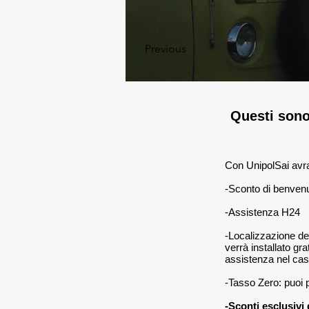
Previous
Questi sono 
Con UnipolSai avr
-Sconto di benvenu
-Assistenza H24
-Localizzazione 
verrà installato
grat
assistenza nel caso 
-Tasso Zero: p
uoi 
-Sconti esclusivi 