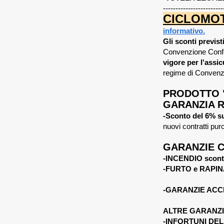
------------------------
CICLOMOTO
informativo.
Gli sconti previs
Convenzione Confe
vigore per l'ass
regime di Convenz
PRODOTTO "
GARANZIA R
-Sconto del 6% su
nuovi contratti pu
GARANZIE C
-INCENDIO scont
-FURTO e RAPINA
-GARANZIE ACCE
ALTRE GARANZI
-INFORTUNI DEL