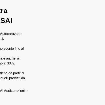
ra
LSAI
o Autocaravan e
.…).
o sconto fino al
lia e anche la
ino al 30%.
fiche da parte di
uelli previsti da
LSAI Assicurazioni e