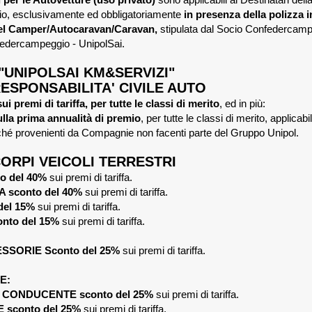
, esclusivamente ed obbligatoriamente
in presenza della polizza i
del Camper/Autocaravan/Caravan,
stipulata dal Socio Confedercamp
dercampeggio - UnipolSai.
"UNIPOLSAI KM&SERVIZI"
ESPONSABILITA' CIVILE AUTO
i premi di tariffa, per tutte le classi di merito
, ed in più:
lla prima annualità di premio
, per tutte le classi di merito, applicabi
rché provenienti da Compagnie non facenti parte del Gruppo Unipol.
ORPI VEICOLI TERRESTRI
o del 40%
sui premi di tariffa.
 sconto del 40%
sui premi di tariffa.
del 15%
sui premi di tariffa.
nto del 15%
sui premi di tariffa.
SORIE Sconto del 25%
sui premi di tariffa.
E:
 CONDUCENTE sconto del 25%
sui premi di tariffa.
 sconto del 25%
sui premi di tariffa.