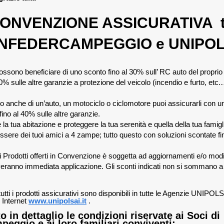
ONVENZIONE ASSICURATIVA t
NFEDERCAMPEGGIO e UNIPO
 possono beneficiare di uno sconto fino al 30% sull’ RC auto del propri
% sulle altre garanzie a protezione del veicolo (incendio e furto, etc
io anche di un’auto, un motociclo o ciclomotore puoi assicurarli con un
ino al 40% sulle altre garanzie.
e la tua abitazione e proteggere la tua serenità e quella della tua famig
essere dei tuoi amici a 4 zampe; tutto questo con soluzioni scontate f
 Prodotti offerti in Convenzione è soggetta ad aggiornamenti e/o modi
veranno immediata applicazione. Gli sconti indicati non si sommano a q
 tutti i prodotti assicurativi sono disponibili in tutte le Agenzie UNIPO
o Internet
www.unipolsai.it
.
o in dettaglio le condizioni riservate ai Soci di
eggio e ai loro familiari conviventi: