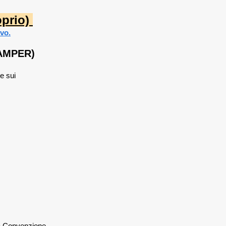
prio)
ivo.
CAMPER)
le sui
lla Convenzione