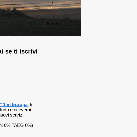
Next
 se ti iscrivi
° 1 in Europa
,
ti
furto e riceverai
nuovi servizi.
(TAN 0% TAEG 0%)