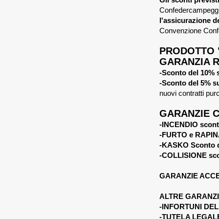
Confedercampeggio
l'assicurazione 
Convenzione Confe
PRODOTTO 
GARANZIA R
-Sconto del 10% su
-Sconto del 5% su
nuovi contratti pu
GARANZIE C
-INCENDIO scont
-FURTO e RAPINA
-KASKO Sconto 
-COLLISIONE sco
GARANZIE ACCES
ALTRE GARANZI
-INFORTUNI DEL
-TUTELA LEGALE