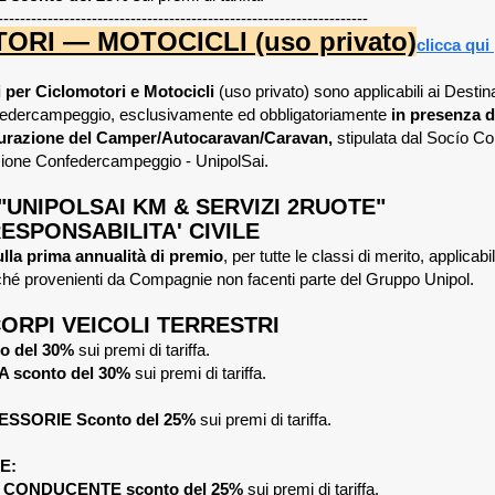
-------------------------------------------------------------------
RI — MOTOCICLI (uso privato)
clicca qui 
ti per Ciclomotori e Motocicli
(uso privato) sono applicabili ai Destina
dercampeggio, esclusivamente ed obbligatoriamente
in presenza de
icurazione del Camper/Autocaravan/Caravan,
stipulata dal Socío C
ione Confedercampeggio - UnipolSai.
UNIPOLSAI KM & SERVIZI 2RUOTE"
ESPONSABILITA' CIVILE
lla prima annualità di premio
, per tutte le classi di merito, applicabi
rché provenienti da Compagnie non facenti parte del Gruppo Unipol.
ORPI VEICOLI TERRESTRI
o del 30%
sui premi di tariffa.
 sconto del 30%
sui premi di tariffa.
SSORIE Sconto del 25%
sui premi di tariffa.
E:
 CONDUCENTE sconto del 25%
sui premi di tariffa.