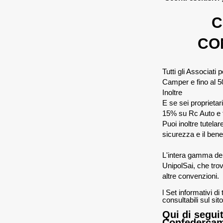
C
CO
Tutti gli Associati
Camper e fino al 50
Inoltre
E se sei proprietar
15% su Rc Auto e f
Puoi inoltre tutelar
sicurezza e il ben
L'intera gamma dei
UnipolSai, che tro
altre convenzioni.
l Set informativi di
consultabili sul sit
Qui di seguit
Confedercamp