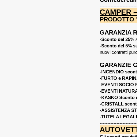
------------------------
CAMPER –
PRODOTTO "
GARANZIA RE
-Sconto del 25%
s
-Sconto del 5% su
nuovi contratti pu
GARANZIE C
-INCENDIO scont
-FURTO e RAPINA
-EVENTI SOCIO P
-EVENTI NATURA
-KASKO Sconto 
-CRISTALL scont
-ASSISTENZA ST
-TUTELA LEGALE
------------------------
AUTOVETT
Gli sconti previst