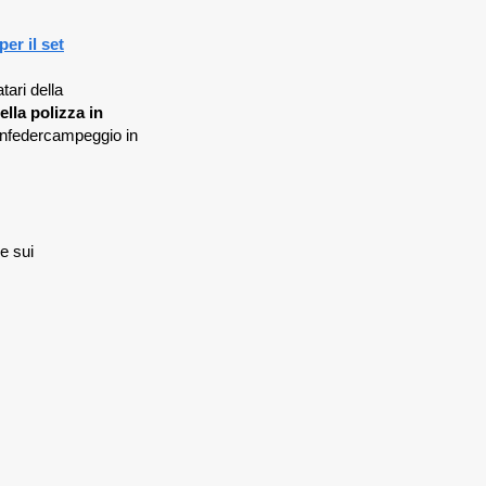
per il set
tari della
lla polizza in
onfedercampeggio in
le sui