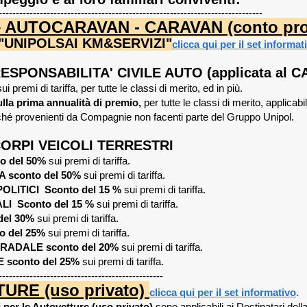
-----------------------------------------------------------------------------
 AUTOCARAVAN - CARAVAN (conto pro
UNIPOLSAI KM&SERVIZI"
clicca qui per il set informat
SPONSABILITA' CIVILE AUTO (applicata al 
ui premi di tariffa, per tutte le classi di merito, ed in più.
lla prima annualità di premio,
per tutte le classi di merito, applicabi
rché provenienti da Compagnie non facenti parte del Gruppo Unipol.
ORPI VEICOLI TERRESTRI
o del 50%
sui premi di tariffa.
 sconto del 50%
sui premi di tariffa.
OLITICI Sconto del 15 %
sui premi di tariffa.
LI Sconto del 15 %
sui premi di tariffa.
del 30%
sui premi di tariffa.
o del 25%
sui premi di tariffa.
RADALE sconto del 20%
sui premi di tariffa.
 sconto del 25%
sui premi di tariffa.
------------------------------------------------
URE (uso privato)
clicca qui per il set informativo
.
i per le Autovetture (uso privato)
sono applicabili ai Destinatari de