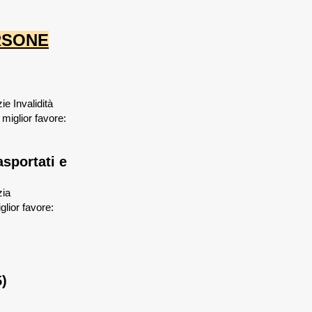
ERSONE
ie Invalidità
miglior favore:
sportati e
zia
lior favore:
)