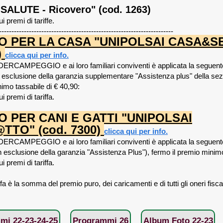
SALUTE - Ricovero" (cod. 1263)
ui premi di tariffe.
----------------------------------------------------------------------
 PER LA CASA "UNIPOLSAI CASA&SE
)
clicca qui per info.
ERCAMPEGGIO e ai loro familiari conviventi è applicata la seguente
n esclusione della garanzia supplementare "Assistenza plus" della se
imo tassabile di € 40,90:
ui premi di tariffa.
 PER CANI E GATTI "UNIPOLSAI
TO" (cod. 7300)
clicca qui per info.
ERCAMPEGGIO e ai loro familiari conviventi è applicata la seguente
n esclusione della garanzia "Assistenza Plus"), fermo il premio minimo
i premi di tariffa.
ffa è la somma del premio puro, dei caricamenti e di tutti gli oneri fiscal
mi 22-23-24-25
Programmi 26
Album Foto 22-23