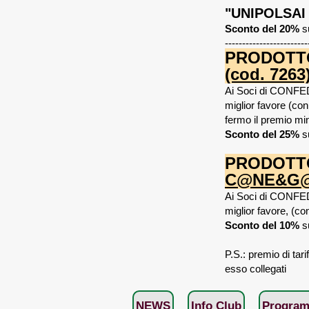
"UNIPOLSAI 
Sconto del 20%
s
------------------------
PRODOTTO
(cod. 7263
Ai Soci di CONFED
miglior favore (co
fermo il premio min
Sconto del 25%
s
PRODOTTO
C@NE&G@T
Ai Soci di CONFED
miglior favore, (co
Sconto del 10%
su
P.S.: premio di tari
esso collegati
NEWS
Info Club
Program