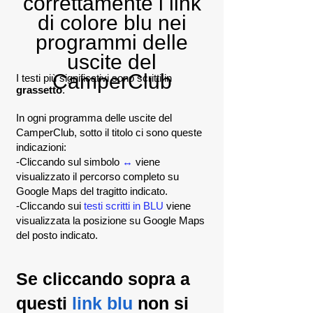
correttamente i link
di colore blu nei
programmi delle
uscite del
CamperClub
I testi più significativi sono scritti in
grassetto
.
In ogni programma delle uscite del
CamperClub, sotto il titolo ci sono queste
indicazioni:
-Cliccando sul simbolo
↔
viene
visualizzato il percorso completo su
Google Maps del tragitto indicato.
-Cliccando sui
testi scritti in BLU
viene
visualizzata la posizione su Google Maps
del posto indicato.
Se cliccando sopra a
questi
link blu
non si