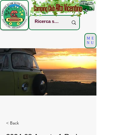
ME
NU
< Back