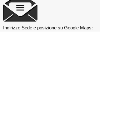
Indirizzo Sede e posizione su Google Maps:
Area di Sosta Camper - via Cardatori, 4 -
36015 SCHIO Vi Italia
Numero di cellulare del Club:
320 4445583