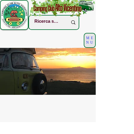
ME
NU