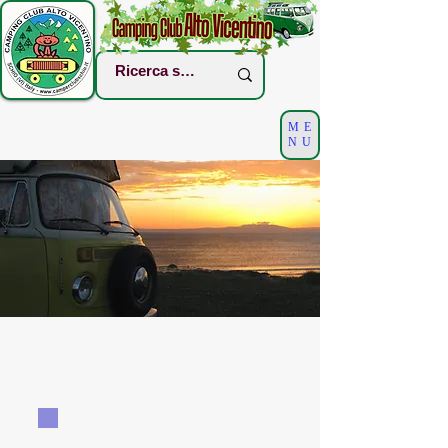
ME
NU