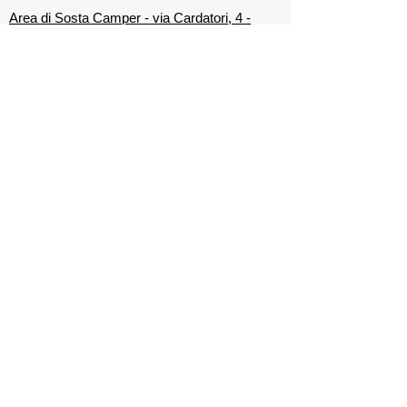
Area di Sosta Camper - via Cardatori, 4 -
36015 SCHIO Vi Italia
Numero di cellulare del Club:
320 4445583
Indirizzo E-mail:
camperclubschio@gmail.com
Sito Internet:
www.camperclubschio.it