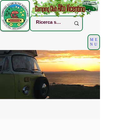
ME
NU