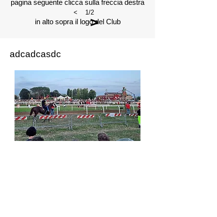
pagina seguente clicca sulla freccia destra
<
1/2
>
in alto sopra il logo del Club
adcadcasdc