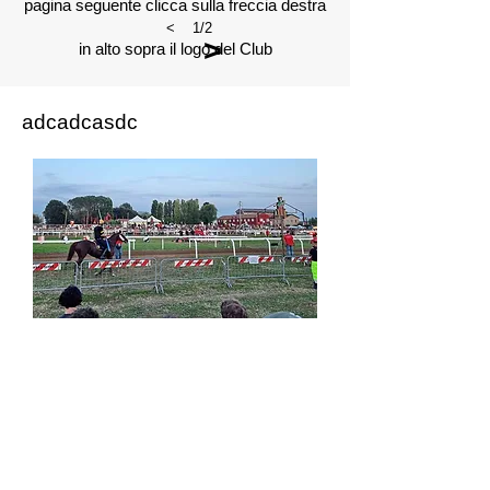
pagina seguente clicca sulla freccia destra
<
1/2
>
in alto sopra il logo del Club
adcadcasdc