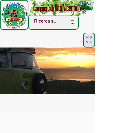
ME
NU