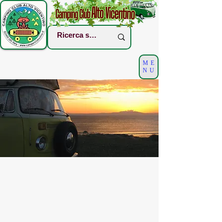
ME
NU