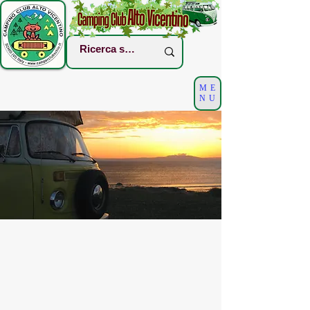
ME
NU