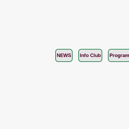
NEWS
Info Club
Program