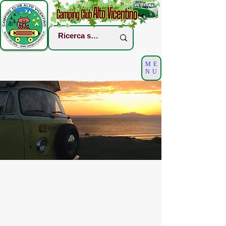
ME
NU