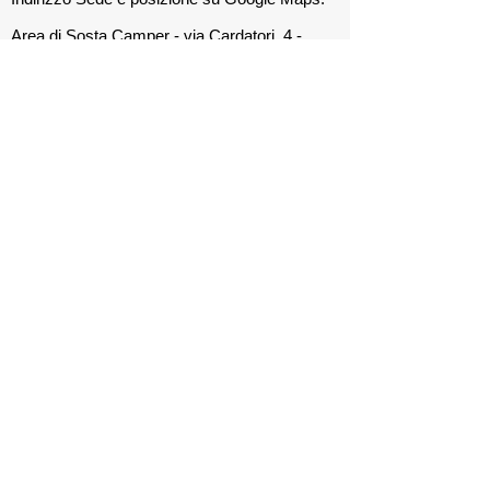
Area di Sosta Camper - via Cardatori, 4 -
36015 SCHIO Vi Italia
Numero di cellulare del Club:
320 4445583
Indirizzo E-mail:
camperclubschio@gmail.com
Sito Internet:
www.camperclubschio.it