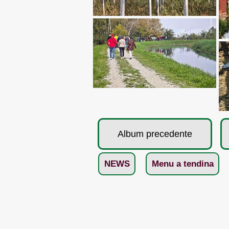
Album precedente
NEWS
Menu a tendina