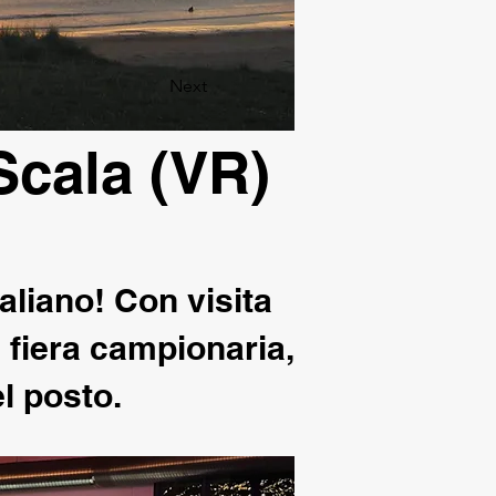
Next
 Scala (VR)
taliano! Con visita
te fiera campionaria,
el posto.