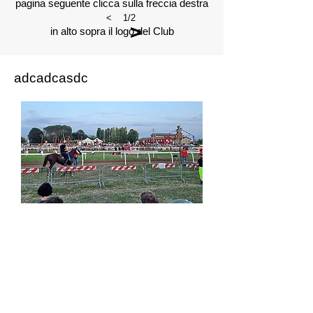
pagina seguente clicca sulla freccia destra
<
1/2
>
in alto sopra il logo del Club
adcadcasdc