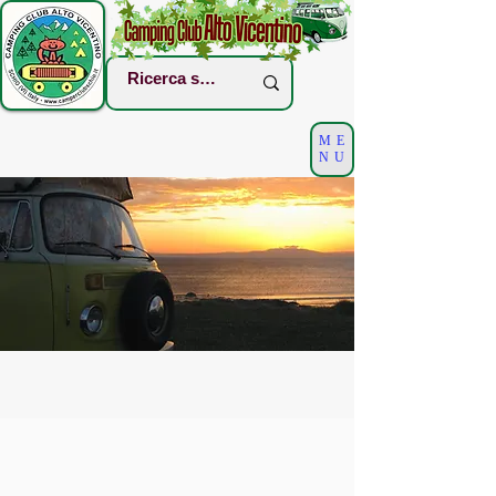
ME
NU