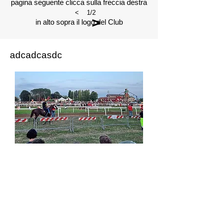
pagina seguente clicca sulla freccia destra
<
1/2
>
in alto sopra il logo del Club
adcadcasdc