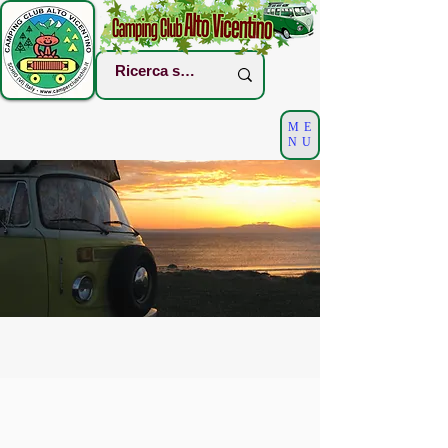
ME
NU