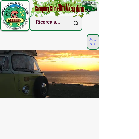
ME
NU