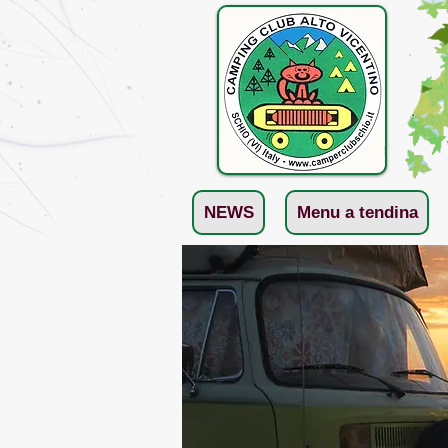
NEWS
Menu a tendina
< Back
2022-
Foto