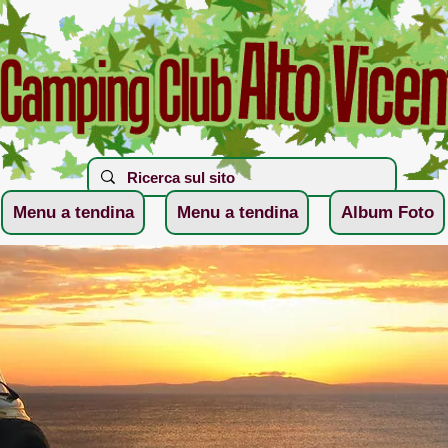
Menu a tendina
Menu a tendina
Album Foto
06 Giugno Val di Rab
 Album