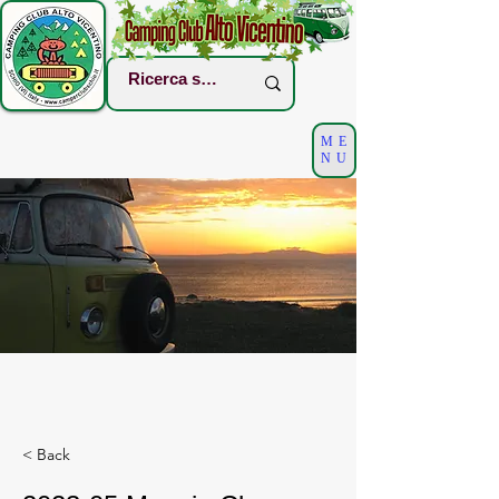
ME
NU
< Back