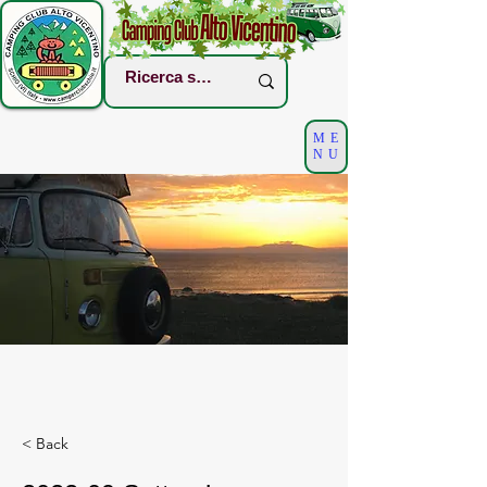
ME
NU
< Back