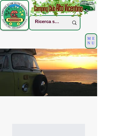
ME
NU