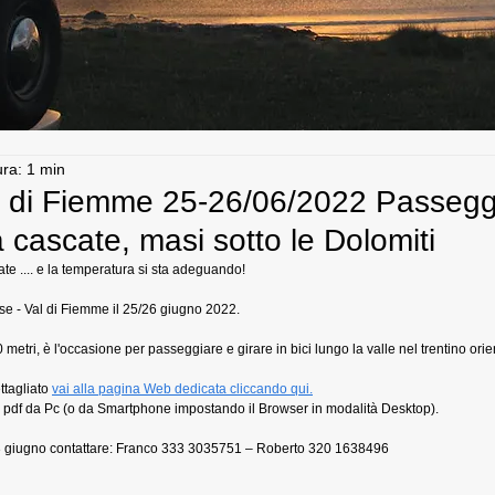
ura: 1 min
 di Fiemme 25-26/06/2022 Passegg
ra cascate, masi sotto le Dolomiti
ate .... e la temperatura si sta adeguando! 
ese - Val di Fiemme il 25/26 giugno 2022.
 metri, è l'occasione per passeggiare e girare in bici lungo la valle nel trentino orie
ttagliato 
vai alla pagina Web dedicata cliccando qui.
o pdf da Pc (o da Smartphone impostando il Browser in modalità Desktop). 
l 23 giugno contattare: Franco 333 3035751 – Roberto 320 1638496