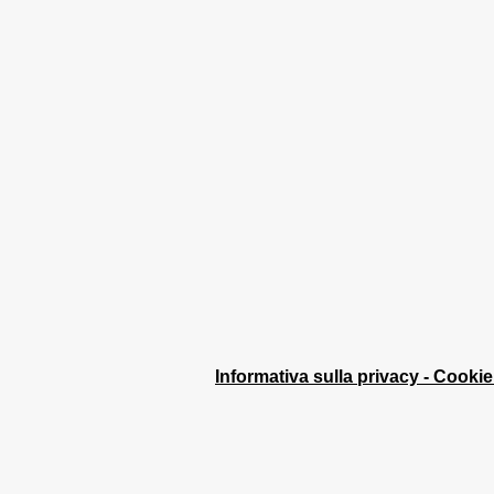
Battaglia Terme con i suoi
castelli, ville, musei, giro in
battello e piscina termale dal
30/05/ al 2/06/2026
Informativa sulla privacy - Cookie