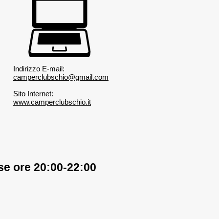
hetto di Valeggio sul
o e il Parco Giardino
Indirizzo E-mail:
rtà 18-19/04/2026
camperclubschio@gmail.com
Sito Internet:
www.camperclubschio.it
se ore 20:00-22:00