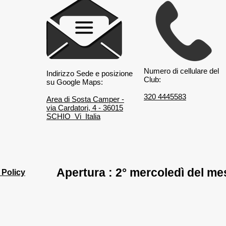
Strada romantica - Baviera =
Borg
Romantische Straße dal
Minci
Numero di cellulare del
24/04/ al 4/05/2026 -
Sigu
Indirizzo Sede e posizione
Club:
su Google Maps:
320 4445583
Area di Sosta Camper -
via Cardatori, 4 - 36015
SCHIO Vi Italia
Apertura : 2° mercoledì del me
 Policy