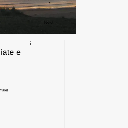
Next
iate e
ntale!