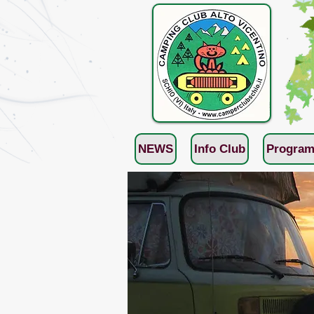
NEWS
Info Club
Program
< Back
0000