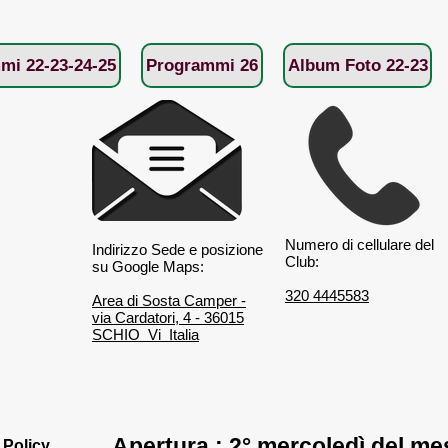
mi 22-23-24-25
Programmi 26
Album Foto 22-23
Numero di cellulare del
Indirizzo Sede e posizione
Club:
su Google Maps:
320 4445583
Area di Sosta Camper -
via Cardatori, 4 - 36015
SCHIO Vi Italia
Apertura : 2° mercoledì del me
 Policy