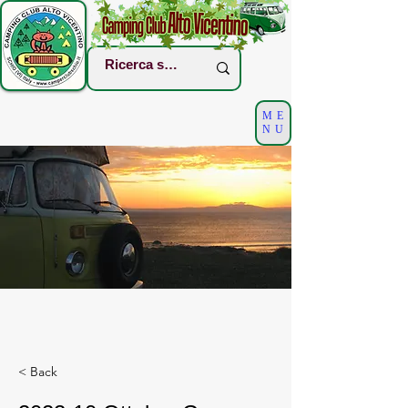
ME
NU
< Back