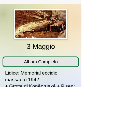
3 Maggio
Album Completo
Lidice: Memorial eccidio
massacro 1942
+ Grotte di Koněpruské + Plsen:
fabbrica della birra Pilsen
Urquell e centro città
Album ridotto