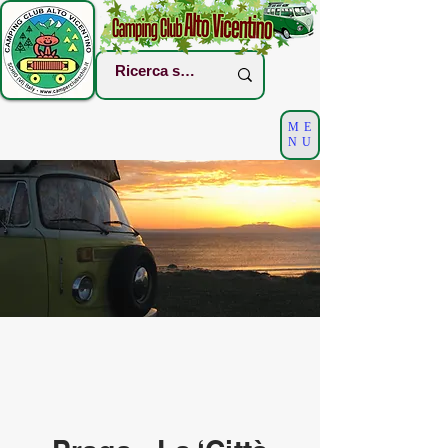
ME
NU