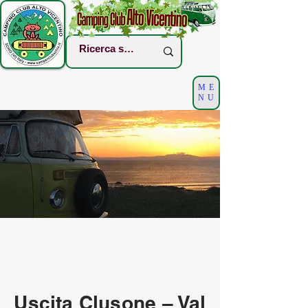
ME
NU
Uscita Clusone – Val