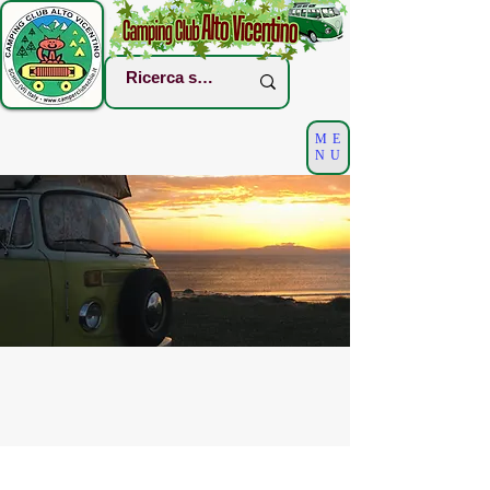
ME
NU