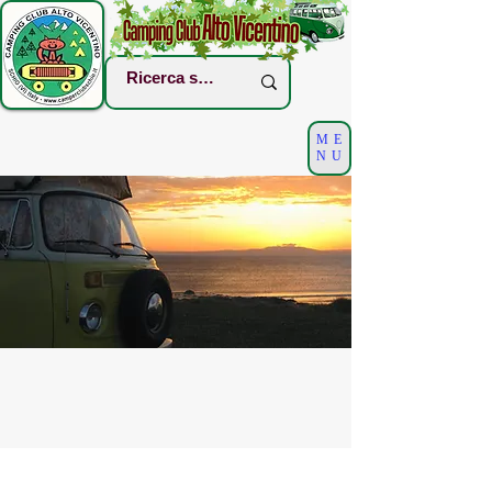
ME
NU