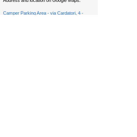
Address and location on Google Maps:
Camper Parking Area - via Cardatori, 4 -
SCHIO
Club mobile number:
320 4445583
E-mail:
camperclubschio@gmail.com