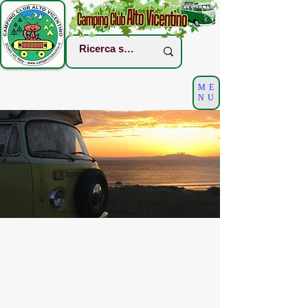
ME
NU