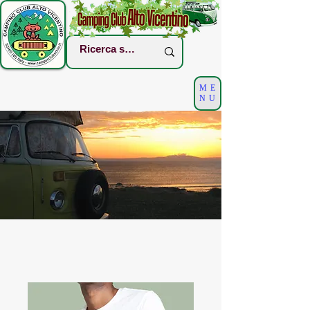
ME
NU