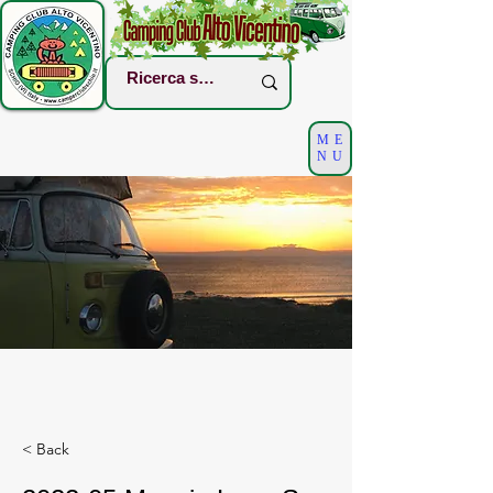
ME
NU
< Back