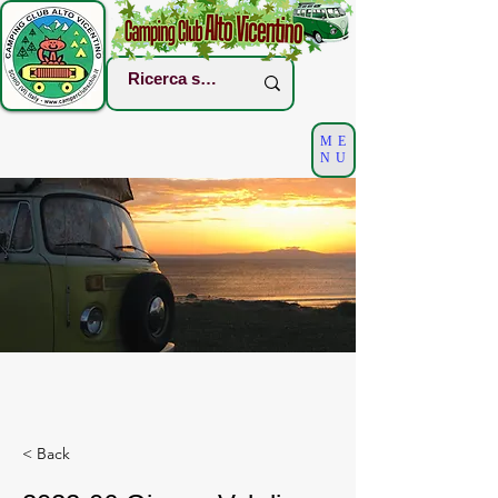
ME
NU
< Back