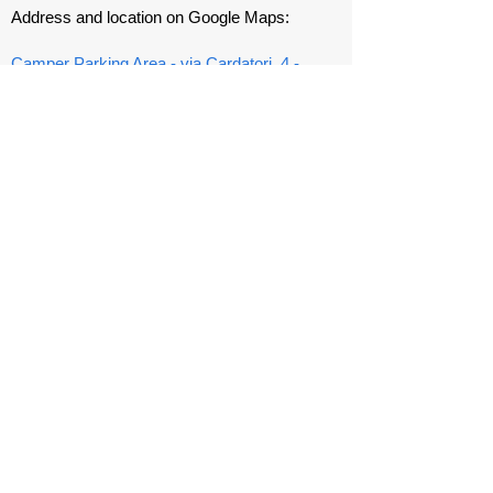
Address and location on Google Maps:
Camper Parking Area - via Cardatori, 4 -
SCHIO
Club mobile number:
320 4445583
E-mail:
camperclubschio@gmail.com