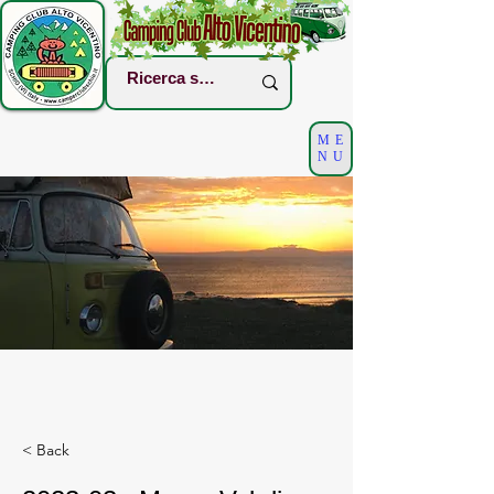
ME
NU
< Back