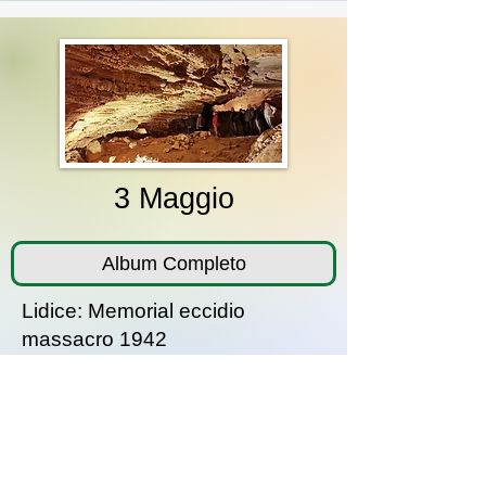
3 Maggio
Album Completo
Lidice: Memorial eccidio
massacro 1942
+ Grotte di Koněpruské + Plsen:
fabbrica della birra Pilsen
Urquell e centro città
Album ridotto