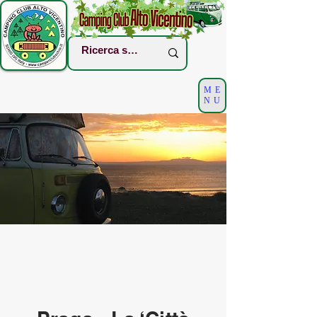
ME
NU