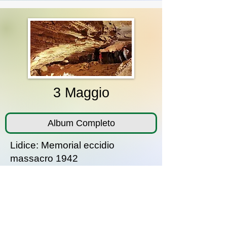
3 Maggio
Album Completo
Lidice: Memorial eccidio
massacro 1942
+ Grotte di Koněpruské + Plsen:
fabbrica della birra Pilsen
Urquell e centro città
Album ridotto