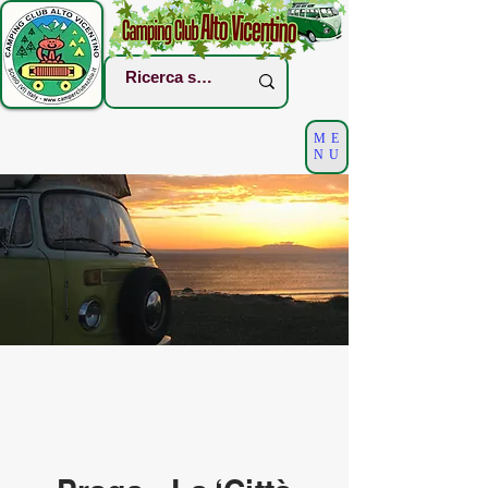
ME
NU